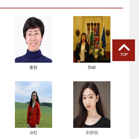
董慰
郭嵘
冷红
刘羿伯