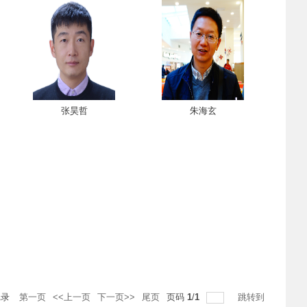
张昊哲
朱海玄
记录
第一页
<<上一页
下一页>>
尾页
页码
1
/
1
跳转到