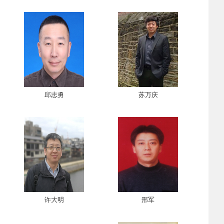
邱志勇
苏万庆
许大明
邢军