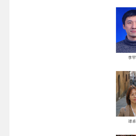
李罕
谭卓