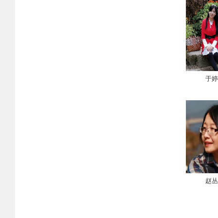
于婷
赵丛