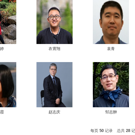
婷
衣霄翔
袁青
霞
赵志庆
邹志翀
每页
50
记录
总共
28