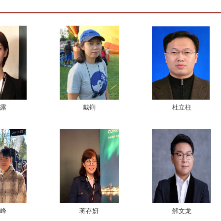
露
戴锏
杜立柱
峰
蒋存妍
解文龙