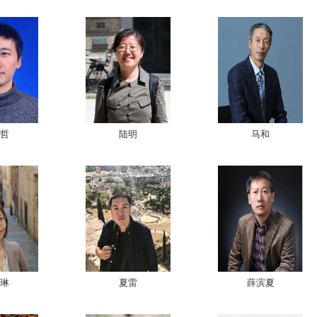
哲
陆明
马和
琳
夏雷
薛滨夏